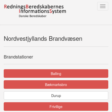
Toggl
navig
Nordvestjyllands Brandvæsen
Brandstationer
Balling
Bækmarksbro
Durup
Frivillige