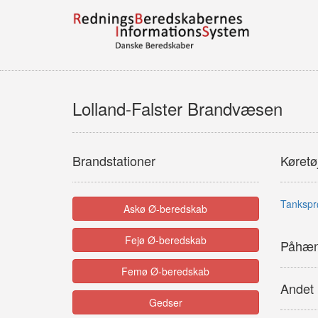
Lolland-Falster Brandvæsen
Brandstationer
Køretø
Tanksprø
Askø Ø-beredskab
Fejø Ø-beredskab
Påhæng
Femø Ø-beredskab
Andet
Gedser