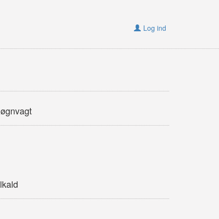
Log ind
døgnvagt
lkald