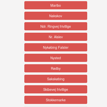
Maribo
Nakskov
Ndr. Ringvej frivillige
Nr. Alslev
Nykøbing Falster
Nysted
Rødby
Sakskøbing
Skibevej frivillige
Stokkemarke