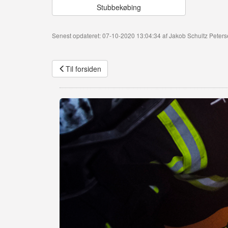
Stubbekøbing
Senest opdateret: 07-10-2020 13:04:34 af Jakob Schultz Peter
Til forsiden