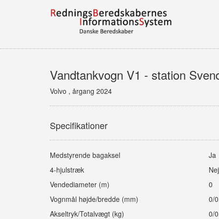
Vandtankvogn V1 - station Sven
Volvo , årgang 2024
Specifikationer
Medstyrende bagaksel
Ja
4-hjulstræk
Nej
Vendediameter (m)
0
Vognmål højde/bredde (mm)
0/0
Akseltryk/Totalvægt (kg)
0/0