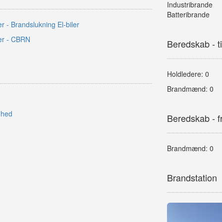
Industribrande
Batteribrande
r - Brandslukning El-biler
er - CBRN
Beredskab - ti
Holdledere: 0
Brandmænd: 0
nhed
Beredskab - fri
Brandmænd: 0
Brandstation