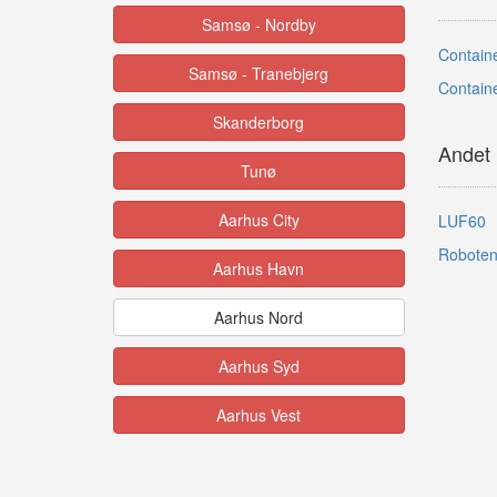
Samsø - Nordby
Containe
Samsø - Tranebjerg
Contain
Skanderborg
Andet
Tunø
Aarhus City
LUF60
Robote
Aarhus Havn
Aarhus Nord
Aarhus Syd
Aarhus Vest