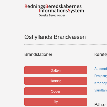
Østjyllands Brandvæsen
Brandstationer
Køretø
Automobi
Galten
Drejesti
Hørning
Kroghej
Vandtan
Odder
Ry
Påhæng