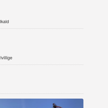
lkald
villige